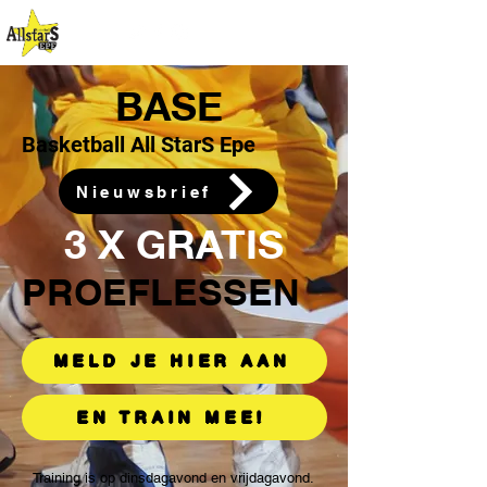
BASE
Basketball All StarS Epe
Nieuwsbrief
3 X GRATIS
PROEFLESS
EN
MELD JE HIER AAN
EN TRAIN MEE!
Training is op dinsdagavond en vrijdagavond.