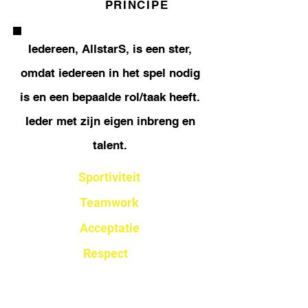
PRINCIPE
verder zowel intern gericht als naar
buiten toe. De open clubgedachte en
maatschappelijke rol van sport-
beweeg-ontmoeten speelt hierin een
Iedereen, AllstarS, is een ster,
belangrijke rol.
De opening van de Sport, beweeg en
omdat iedereen in het spel nodig
Ontmoetings Faciliteit (SOF) tijdens de
viering van ons 10 jarig jubileum, op 22
is en een bepaalde rol/taak heeft.
april 2023, is hiervan het tastbare
bewijs.
Ieder met zijn eigen inbreng en
talent.
Lees meer over BASE
Sportiviteit
Teamwork
Acceptatie
Respect