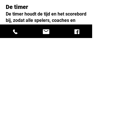
De timer
De timer houdt de tijd en het scorebord
bij, zodat alle spelers, coaches en
publiek alles kunnen volgen. We
gebruiken bij BASE het volgende
apparaat: