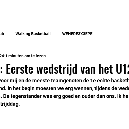
Teams
Lid worden
Gratis lessen
Blog
ub
Walking Basketball
WEHERE3X3EPE
24
1 minuten om te lezen
 Eerste wedstrijd van het U
voor mij en de meeste teamgenoten de 1e echte basketba
nd. In het begin moesten we erg wennen, tijdens de wed
n. De tegenstander was erg goed en ouder dan ons. Ik he
trijddag.