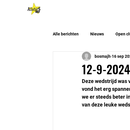
HOME
Algemene Info
Alle berichten
Nieuws
Open cl
bosmajh
16 sep 20
12-9-2024:
Deze wedstrijd was 
vond het erg spanne
we er steeds beter i
van deze leuke weds