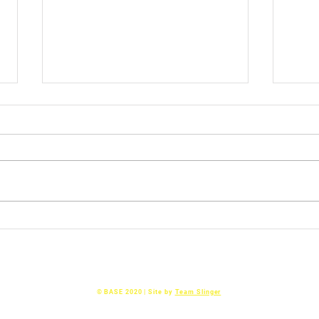
U16-1
Cente
11-1
met 
cente
Hamm
U12-2:🎈 Onze 5e Wedstrijd:
super
Tegen LB-ZAC uit Zwolle! ⚽
snell
scher
Basketball AllStarS Epe
© BASE 2020 | Site by
Team Slinger