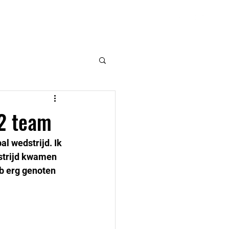
VSK
Hulpmiddelen
Contact
12 team
l wedstrijd. Ik 
strijd kwamen 
b erg genoten 