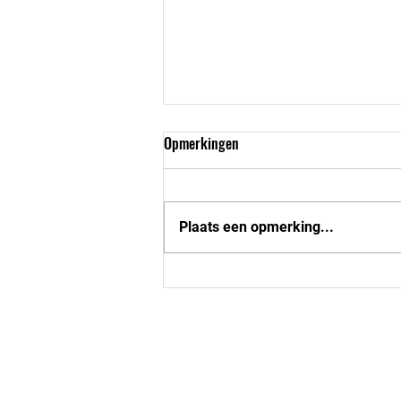
Opmerkingen
Plaats een opmerking...
Base U16-1 tegen de Peatminers