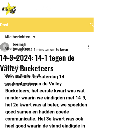
Post
Alle berichten
bosmajh
Alle berichten
21 sep 2024
1 minuten om te lezen
14-9-2024: 14-1 tegen de
Nieuws
Valley Bucketeers
Open club
Walking Basketball
We moesten op zaterdag 14 
september tegen de Valley 
WEHERE3X3EPE
Bucketeers, het eerste kwart was wat 
minder waarin we eindigden met 14-9, 
het 2e kwart was al beter, we speelden 
goed samen en hadden goede 
communicatie. Het 3e kwart was ook 
heel goed waarin de stand eindigde in 