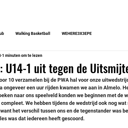
Teams
Lid worden
Gratis lessen
Blog
ub
Walking Basketball
WEHERE3X3EPE
4
1 minuten om te lezen
 U14-1 uit tegen de Uitsmijt
or 10 verzamelen bij de PWA hal voor onze uitwedstrijd
Na ongeveer een uur rijden kwamen we aan in Almelo. He
zoeken naar ons speelveld konden we beginnen met de w
 compleet. We hebben tijdens de wedstrijd ook nog wat 
want het verschil tussen ons en de tegenstander was bes
lles was dat iedereen heeft gescoord.