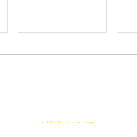
U16-1
Cente
11-1
met 
cente
Hamm
U12-2:🎈 Onze 5e Wedstrijd:
super
Tegen LB-ZAC uit Zwolle! ⚽
snell
scher
Basketball AllStarS Epe
© BASE 2020 | Site by
Team Slinger