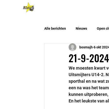
HOME
Algemene Info
Alle berichten
Nieuws
Open cl
bosmajh
6 okt 202
21-9-2024:
We moesten kwart vo
Uitsmijters U14-2. 
sporthal en na wat 
een na was het team
kunnen uitproberen, 
En het leukste van a