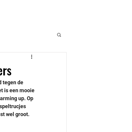
VSK
Hulpmiddelen
Contact
ers
 tegen de 
t is een mooie 
arming up. Op 
speltrucjes 
t wel groot. 