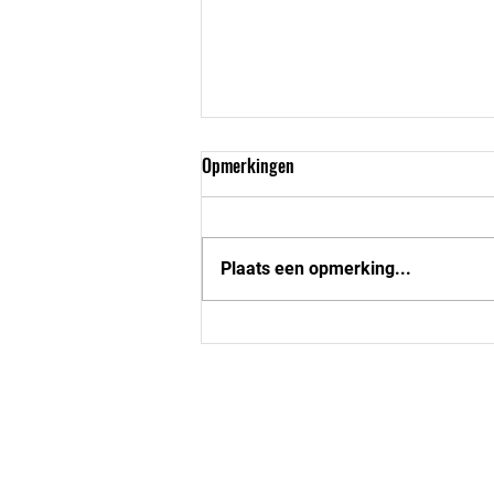
Opmerkingen
Plaats een opmerking...
Base U16-1 tegen de Peatminers