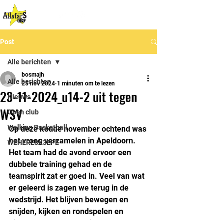
Post
Alle berichten
bosmajh
Alle berichten
25 nov 2024
1 minuten om te lezen
23-11-2024_u14-2 uit tegen
Nieuws
WSV
Open club
Walking Basketball
Op deze koude november ochtend was 
het vroeg verzamelen in Apeldoorn. 
WEHERE3X3EPE
Het team had de avond ervoor een 
dubbele training gehad en de 
teamspirit zat er goed in. Veel van wat 
er geleerd is zagen we terug in de 
wedstrijd. Het blijven bewegen en 
snijden, kijken en rondspelen en 