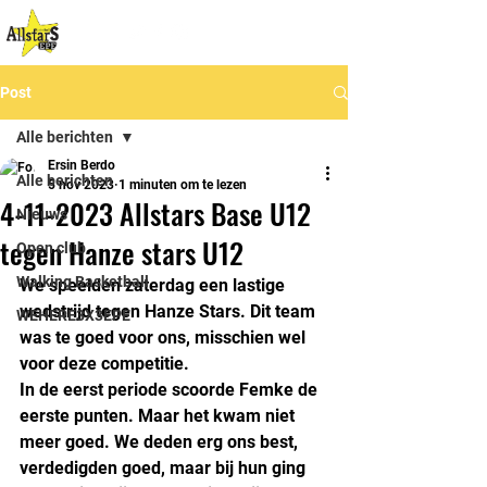
Post
Alle berichten
Ersin Berdo
Alle berichten
5 nov 2023
1 minuten om te lezen
4-11-2023 Allstars Base U12
Nieuws
tegen Hanze stars U12
Open club
Walking Basketball
We speelden zaterdag een lastige 
wedstrijd tegen Hanze Stars. Dit team 
WEHERE3X3EPE
was te goed voor ons, misschien wel 
voor deze competitie.
In de eerst periode scoorde Femke de 
eerste punten. Maar het kwam niet 
meer goed. We deden erg ons best, 
verdedigden goed, maar bij hun ging 