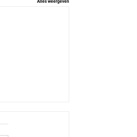
Alles weergeven
 op het Hammers-
rcourt tegen ZAC 16-2
0-2025 We hebben vandaag