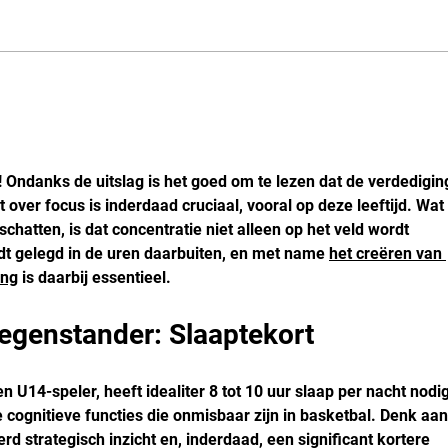
met 
cente
Hamm
U12-2:🎈 Onze 5e Wedstrijd:
super
Tegen LB-ZAC uit Zwolle! ⚽
snell
scher
 Ondanks de uitslag is het goed om te lezen dat de verdediging
 over focus is inderdaad cruciaal, vooral op deze leeftijd. Wat 
hatten, is dat concentratie niet alleen op het veld wordt 
 gelegd in de uren daarbuiten, en met name 
het creëren van 
ing
 is daarbij essentieel.
egenstander: Slaaptekort
en U14-speler, heeft idealiter 8 tot 10 uur slaap per nacht nodig
e cognitieve functies die onmisbaar zijn in basketbal. Denk aan
rd strategisch inzicht en, inderdaad, een significant kortere 