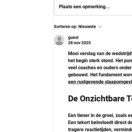
Plaats een opmerking...
Base U16-1 tegen de Peatminers
Sorteren op:
Nieuwste
guest
28 nov 2025
Mooi verslag van de wedstrijd!
het begin sterk stond. Het punt
veel coaches en ouders ondersc
gebouwd. Het fundament wordt
een rustgevende slaapomgev
De Onzichtbare T
Een tiener in de groei, zoals e
Een tekort beïnvloedt direct d
tragere reactietijden, verminde