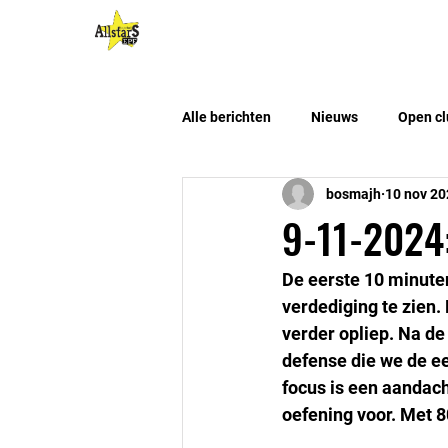
HOME
Algemene Info
Alle berichten
Nieuws
Open cl
bosmajh
10 nov 20
9-11-2024:
De eerste 10 minuten
verdediging te zien.
verder opliep. Na d
defense die we de ee
focus is een aandach
oefening voor. Met 8