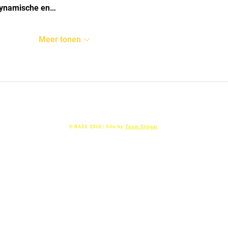
dynamische en…
Meer tonen
Basketball AllStarS Epe
© BASE 2020 | Site by
Team Slinger