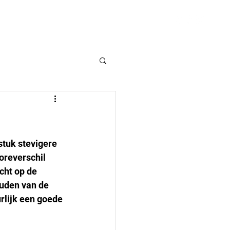
VSK
Hulpmiddelen
Contact
stuk stevigere 
oreverschil 
cht op de 
ouden van de 
rlijk een goede 