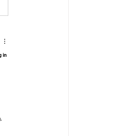
12-58 gewonnen op het
r court van de Landstede
ers! Verdediging stond
sterk en we scoorden veel
e punten. Iedereen was
p, echt een topwedstrijd
 in 
. 
 