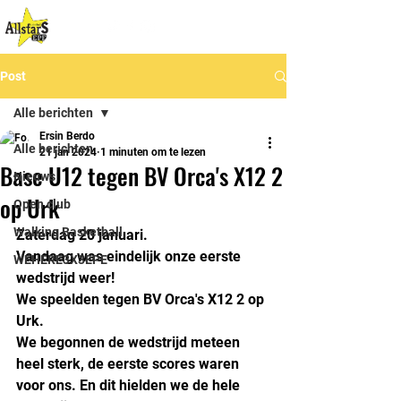
Post
Alle berichten
Ersin Berdo
Alle berichten
21 jan 2024
1 minuten om te lezen
Base U12 tegen BV Orca's X12 2
Nieuws
op Urk
Open club
Walking Basketball
Zaterdag 20 januari.
Vandaag was eindelijk onze eerste 
WEHERE3X3EPE
wedstrijd weer! 
We speelden tegen BV Orca's X12 2 op 
Urk. 
We begonnen de wedstrijd meteen 
heel sterk, de eerste scores waren 
voor ons. En dit hielden we de hele 