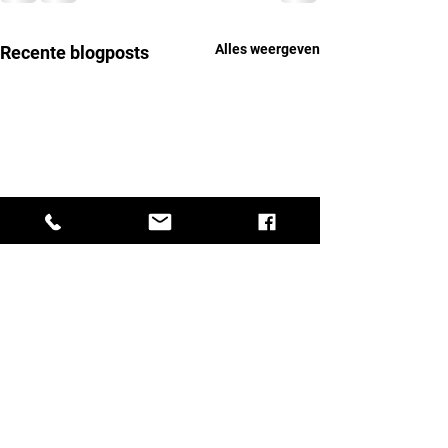
Alles weergeven
Recente blogposts
U16-1 op het Hamm
Centercourt tegen 