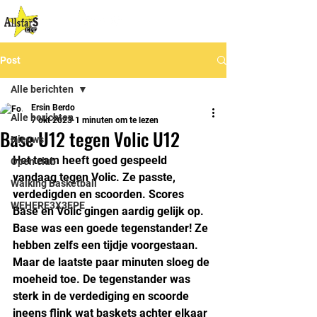
Post
Alle berichten
Ersin Berdo
Alle berichten
7 okt 2023
1 minuten om te lezen
Base U12 tegen Volic U12
Nieuws
Het team heeft goed gespeeld 
Open club
vandaag tegen Volic. Ze passte, 
Walking Basketball
verdedigden en scoorden. Scores 
WEHERE3X3EPE
Base en Volic gingen aardig gelijk op. 
Base was een goede tegenstander! Ze 
hebben zelfs een tijdje voorgestaan. 
Maar de laatste paar minuten sloeg de 
moeheid toe. De tegenstander was 
sterk in de verdediging en scoorde 
ineens flink wat baskets achter elkaar 