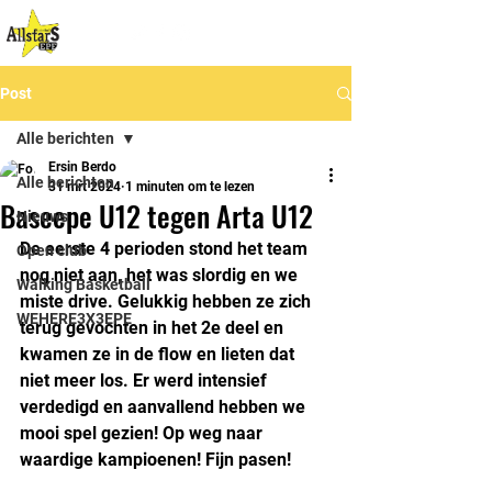
Post
Alle berichten
Ersin Berdo
Alle berichten
31 mrt 2024
1 minuten om te lezen
Baseepe U12 tegen Arta U12
Nieuws
De eerste 4 perioden stond het team 
Open club
nog niet aan, het was slordig en we 
Walking Basketball
miste drive. Gelukkig hebben ze zich 
WEHERE3X3EPE
terug gevochten in het 2e deel en 
kwamen ze in de flow en lieten dat 
niet meer los. Er werd intensief 
verdedigd en aanvallend hebben we 
mooi spel gezien! Op weg naar 
waardige kampioenen! Fijn pasen!