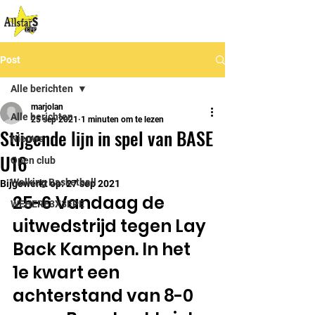
Post
Alle berichten
marjolan
Alle berichten
25 sep 2021
1 minuten om te lezen
Stijgende lijn in spel van BASE
Nieuws
U16
Open club
Walking Basketball
Bijgewerkt op:
27 sep 2021
25-6 Vandaag de 
WEHERE3X3EPE
uitwedstrijd tegen Lay 
Back Kampen. In het 
1e kwart een 
achterstand van 8-0 