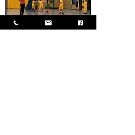
Alles weergeven
Recente blogposts