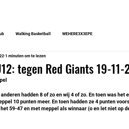
Teams
Lid worden
Gratis lessen
Blog
ub
Walking Basketball
WEHERE3X3EPE
22
1 minuten om te lezen
12: tegen Red Giants 19-11-
pel
 anderen hadden 8 of zo en wij 4 of zo. En toen was het 
Meppel 10 punten meer. En toen hadden ze 4 punten voor
het 59-47 en met meppel als winnaar (o en let niet op de