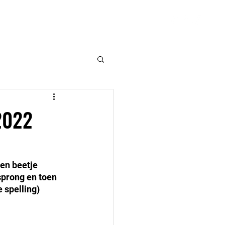
VSK
Hulpmiddelen
Contact
2022
een beetje 
sprong en toen 
 spelling)