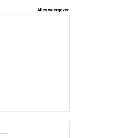
Alles weergeven
 op het Hammers-
rcourt tegen ZAC 16-2