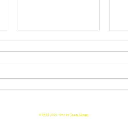
U16-1
Cente
11-1
met 
cente
Hamm
U12-2:🎈 Onze 5e Wedstrijd:
super
Tegen LB-ZAC uit Zwolle! ⚽
snell
scher
Basketball AllStarS Epe
© BASE 2020 | Site by
Team Slinger