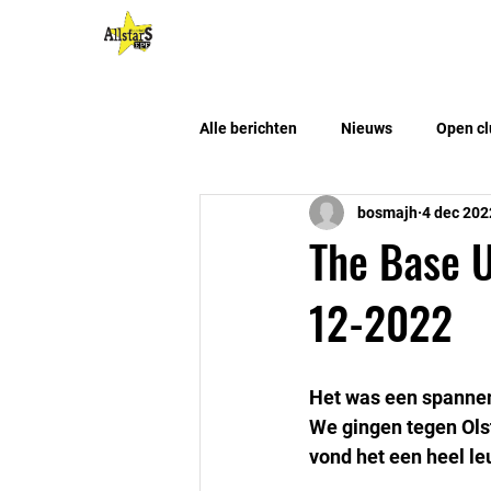
HOME
Algemene Info
Alle berichten
Nieuws
Open cl
bosmajh
4 dec 202
The Base U
12-2022
Het was een spannen
We gingen tegen Ols
vond het een heel le