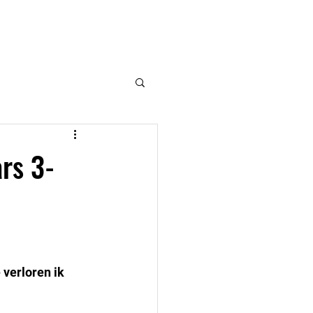
VSK
Hulpmiddelen
Contact
rs 3-
verloren ik 