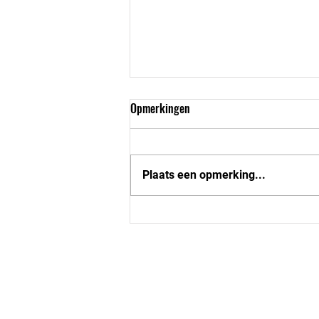
Opmerkingen
Plaats een opmerking...
Base U16-1 tegen de Peatminers