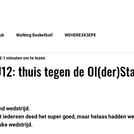
Teams
Lid worden
Gratis lessen
Blog
ub
Walking Basketball
WEHERE3X3EPE
2
1 minuten om te lezen
12: thuis tegen de Ol(der)Sta
d wedstrijd.
t iedereen deed het super goed, maar helaas hadden we 
uke wedstrijd.