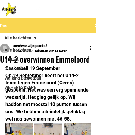
Post
Alle berichten
sarahvanwijngaarde2
Alle berichten
3 okt 2023
1 minuten om te lezen
U14-2 overwinnen Emmeloord
Nieuws
Basketball 19 September 
Open club
Op 19 September heeft het U14-2 
Walking Basketball
team tegen Emmeloord (Ceres) 
WEHERE3X3EPE
gespeeld. Het was een erg spannende 
wedstrijd. Het ging gelijk op. Wij 
hadden net meestal 10 punten tussen 
ons. We hebben uiteindelijk gelukkig 
wel nog gewonnen met 46-58.