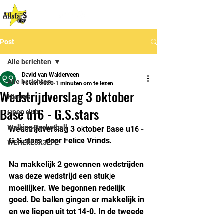
Post
Alle berichten
David van Walderveen
Alle berichten
16 okt 2020
1 minuten om te lezen
Wedstrijdverslag 3 oktober
Nieuws
Base u16 - G.S.stars
Open club
Walking Basketball
Wedstrijdverslag 3 oktober Base u16 - 
G.S.stars  door Felice Vrinds.
WEHERE3X3EPE
Na makkelijk 2 gewonnen wedstrijden 
was deze wedstrijd een stukje 
moeilijker. We begonnen redelijk 
goed. De ballen gingen er makkelijk in 
en we liepen uit tot 14-0. In de tweede 