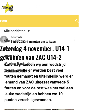
Post
Alle berichten
bosmajh
Alle berichten
5 nov 2023
1 minuten om te lezen
Zaterdag 4 november: U14-1
Nieuws
gewonnen van ZAC U14-2
Open club
Walking Basketball
Zaterdag hadden wij een wedstrijd 
tegen Zwolle er werden best veel 
WEHERE3X3EPE
fouten gemaakt en uiteindelijk werd er 
iemand van ZAC uitgezet vanwege 5 
fouten en voor de rest was het wel een 
leuke wedstrijd en hebben we 10 
punten verschil gewonnen.  